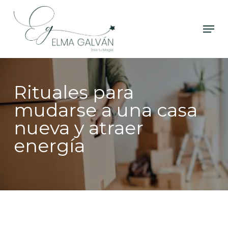
Skip
to
Men
Close
main
Menu
content
Rituales para
mudarse a una casa
nueva y atraer
energía